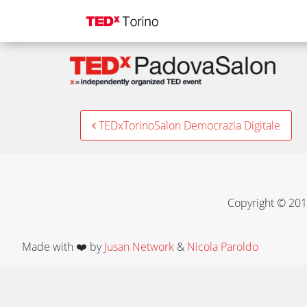
TEDxPadovaSalon
Post
TEDxTorinoSalon Democrazia Digitale
navigation
Copyright © 201
Made with ❤️ by
Jusan Network
&
Nicola Paroldo