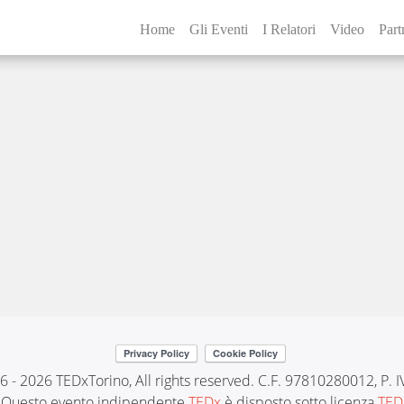
0-clean2
Home
Gli Eventi
I Relatori
Video
Part
6 - 2026 TEDxTorino, All rights reserved. C.F. 97810280012, P.
Questo evento indipendente
TEDx
è disposto sotto licenza
TED