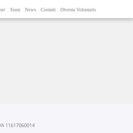
ner
Team
News
Contatti
Diventa Volontario
 IVA 11617060014