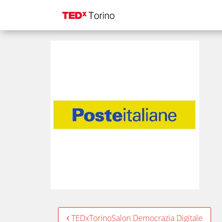
PosteItaliane
Post
TEDxTorinoSalon Democrazia Digitale