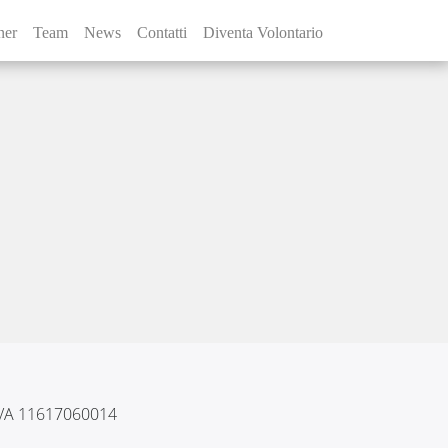
ner
Team
News
Contatti
Diventa Volontario
 IVA 11617060014