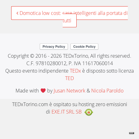
Post
Domotica low cost: case intelligenti alla portata di
tutti
navigation
Copyright © 2016 - 2026 TEDxTorino, All rights reserved.
C.F. 97810280012, P. IVA 11617060014
Questo evento indipendente
TEDx
è disposto sotto licenza
TED
Made with
by
Jusan Network
&
Nicola Paroldo
TEDxTorino.com è ospitato su hosting zero emissioni
di
EXE.IT SRL SB