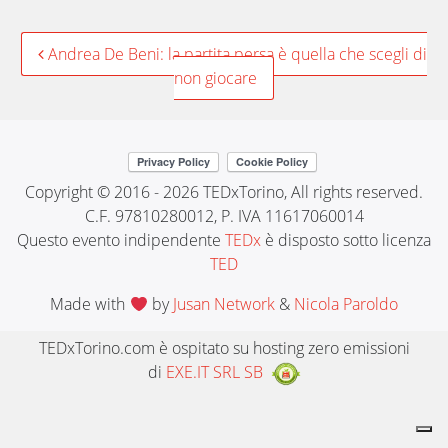
Post
Andrea De Beni: la partita persa è quella che scegli di
non giocare
navigation
Copyright © 2016 - 2026 TEDxTorino, All rights reserved.
C.F. 97810280012, P. IVA 11617060014
Questo evento indipendente
TEDx
è disposto sotto licenza
TED
Made with
by
Jusan Network
&
Nicola Paroldo
TEDxTorino.com è ospitato su hosting zero emissioni
di
EXE.IT SRL SB