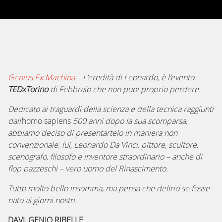
Genius Ex Machina
– L’eredità di Leonardo, è l’evento
TEDxTorino
di Febbraio che non puoi proprio perdere.
Dedicato ai traguardi della scienza e della tecnica raggiunti
dall’
homo sapiens
500 anni dopo la sua scomparsa,
abbiamo deciso di presentartelo in maniera non
convenzionale: lui, Leonardo Da Vinci, pittore, scultore,
scenografo, filosofo e inventore straordinario – anche di
flop pazzeschi – vero uomo del Rinascimento.
Tutto molto bello insomma, ma pensa che delirio se fosse
nato ai giorni nostri.
DAVI, GENIO RIBELLE