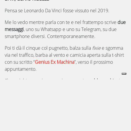
Pensa se Leonardo Da Vinci fosse vissuto nel 2019.
Me lo vedo mentre parla con te e nel frattempo scrive
due
messaggi
, uno su Whatsapp e uno su Telegram, su due
smartphone diversi. Contemporaneamente.
Poi ti dà il cinque col pugnetto, balza sulla
fixie
e sgomma
via nel traffico, barba al vento e camicia aperta sulla t-shirt
con su scritto “
Genius Ex Machina
”, verso il prossimo
appuntamento.
Sì perché Leonardo, secondo me, oggi
sarebbe un hipster
da paura.
UN GENIO COMPLETAMENTE FUORI (DAL SUO TEMPO)
Del buon
DaVi
, come lo chiamano al bar dove il giovedì
sera va a prendersi uno spritz e fare quattro chiacchiere, si
dicono tante cose.