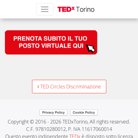
pulsanteCircleJuve
Post
TED Circles Discriminazione
navigation
Copyright © 2016 - 2026 TEDxTorino, All rights reserved.
C.F. 97810280012, P. IVA 11617060014
Questo evento indipendente
TEDx
è disposto sotto licenza