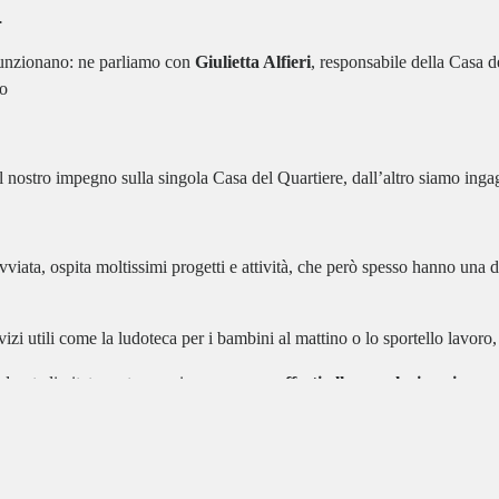
.
funzionano: ne parliamo con
Giulietta Alfieri
, responsabile della Casa d
o
l nostro impegno sulla singola Casa del Quartiere, dall’altro siamo ingag
viata, ospita moltissimi progetti e attività, che
però
spesso hanno una du
izi utili come la ludoteca per i bambini al mattino o lo sportello lavoro, 
 durata limitata, potessero invece essere
offerti alla popolazione in ma
le risorse per continuare.
o di sistemare definitivamente la piazza antistante la Casa del Quartiere 