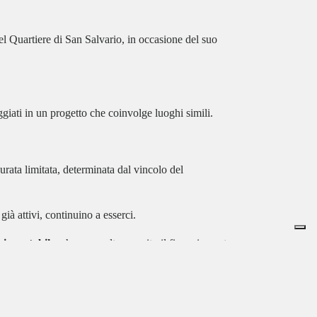
el Quartiere di San Salvario, in occasione del suo
giati in un progetto che coinvolge luoghi simili.
rata limitata, determinata dal vincolo del
già attivi, continuino a esserci.
niera stabile
; che una volta esaurito il finanziamento
(Piazza Donatello), che è lasciata un po’ a sé stessa.