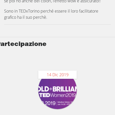
se poi ho anche dei colori, l’effetto wow è assicurato!!
Sono in TEDxTorino perché essere il loro facilitatore
grafico ha il suo perchè.
artecipazione
14 Dic 2019