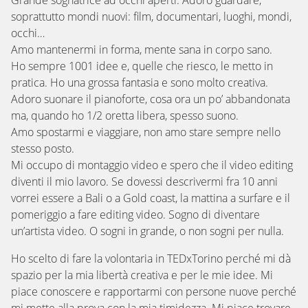
Grande sognatrice ad occhi aperti. Adoro guardare,
soprattutto mondi nuovi: film, documentari, luoghi, mondi,
occhi…
Amo mantenermi in forma, mente sana in corpo sano.
Ho sempre 1001 idee e, quelle che riesco, le metto in
pratica. Ho una grossa fantasia e sono molto creativa.
Adoro suonare il pianoforte, cosa ora un po’ abbandonata
ma, quando ho 1/2 oretta libera, spesso suono.
Amo spostarmi e viaggiare, non amo stare sempre nello
stesso posto.
Mi occupo di montaggio video e spero che il video editing
diventi il mio lavoro. Se dovessi descrivermi fra 10 anni
vorrei essere a Bali o a Gold coast, la mattina a surfare e il
pomeriggio a fare editing video. Sogno di diventare
un’artista video. O sogni in grande, o non sogni per nulla.
Ho scelto di fare la volontaria in TEDxTorino perché mi dà
spazio per la mia libertà creativa e per le mie idee. Mi
piace conoscere e rapportarmi con persone nuove perché