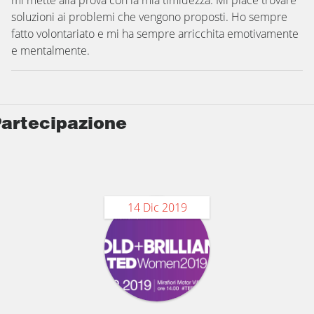
mi mette alla prova con la mia timidezza. Mi piace trovare
soluzioni ai problemi che vengono proposti. Ho sempre
fatto volontariato e mi ha sempre arricchita emotivamente
e mentalmente.
artecipazione
14 Dic 2019