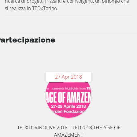
ricerca di progetti frizzanti e coinvolgenti, un binomio che
si realizza in TEDxTorino.
artecipazione
27 Apr 2018
TEDXTORINOLIVE 2018 – TED2018 THE AGE OF
AMAZEMENT