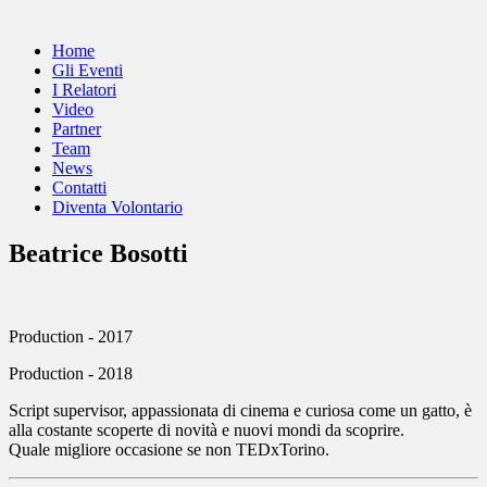
Home
Gli Eventi
I Relatori
Video
Partner
Team
News
Contatti
Diventa Volontario
Beatrice Bosotti
Production
-
2017
Production
-
2018
Script supervisor, appassionata di cinema e curiosa come un gatto, è
alla costante scoperte di novità e nuovi mondi da scoprire.
Quale migliore occasione se non TEDxTorino.