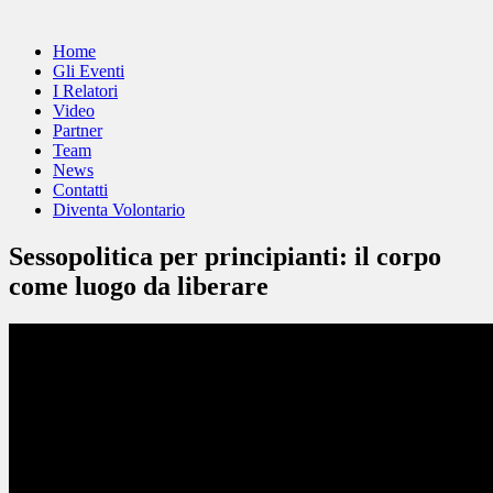
Home
Gli Eventi
I Relatori
Video
Partner
Team
News
Contatti
Diventa Volontario
Sessopolitica per principianti: il corpo
come luogo da liberare