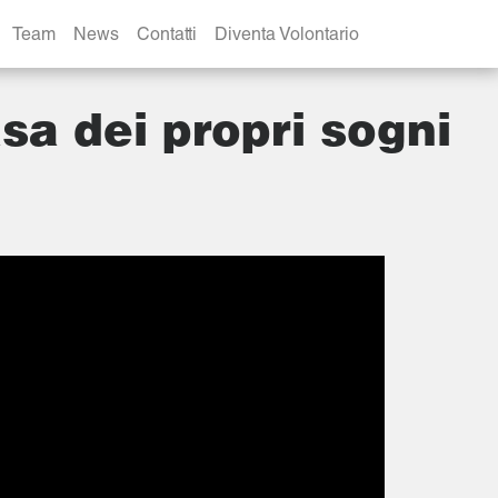
Team
News
Contatti
Diventa Volontario
asa dei propri sogni