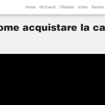
Home
Gli Eventi
I Relatori
Video
Partner
Come acquistare la c