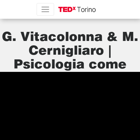
G. Vitacolonna & M.
Cernigliaro |
Psicologia come
non l’hai mai
conosciuta