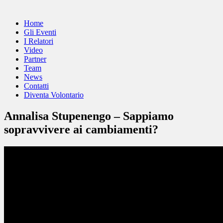
Home
Gli Eventi
I Relatori
Video
Partner
Team
News
Contatti
Diventa Volontario
Annalisa Stupenengo – Sappiamo
sopravvivere ai cambiamenti?