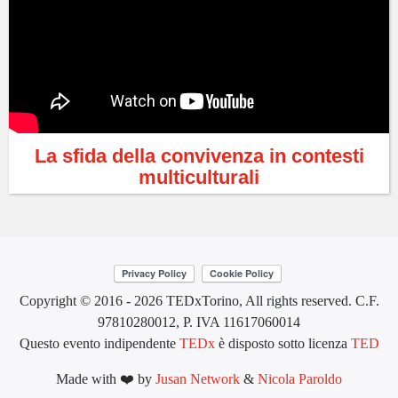
La sfida della convivenza in contesti
multiculturali
Copyright © 2016 - 2026 TEDxTorino, All rights reserved. C.F.
97810280012, P. IVA 11617060014
Questo evento indipendente
TEDx
è disposto sotto licenza
TED
Made with ❤️ by
Jusan Network
&
Nicola Paroldo