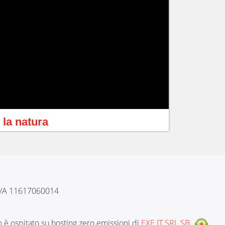
 la natura
 IVA 11617060014
è ospitato su hosting zero emissioni di
EXE.IT SRL SB