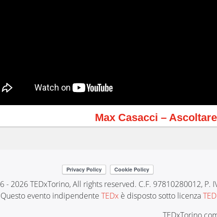
Max Casacci – Ascoltare
6 - 2026 TEDxTorino, All rights reserved. C.F. 97810280012, P.
Questo evento indipendente
TEDx
è disposto sotto licenza
TED
TEDxTorino.com 