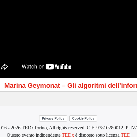
Marina Geymonat – Gli algoritmi dell’infor
016 - 2026 TEDxTorino, All rights reserved. C.F. 97810280012, P. I
Questo evento indipendente
TEDx
è disposto sotto licenza
TED