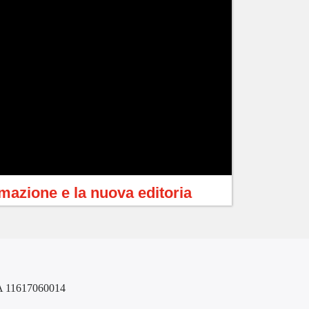
mazione e la nuova editoria
VA 11617060014