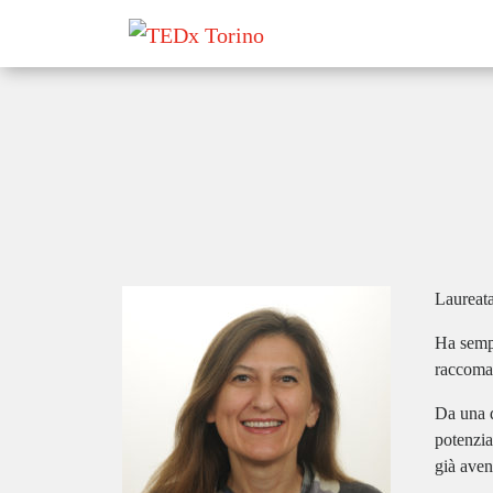
Laureata
Ha sempr
raccoman
Da una d
potenzia
già aven