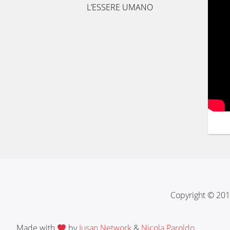
L’ESSERE UMANO
Copyright © 201
Made with
by
Jusan Network
&
Nicola Paroldo