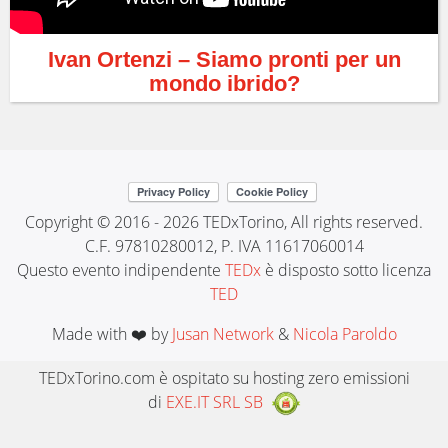
Ivan Ortenzi – Siamo pronti per un
mondo ibrido?
Copyright © 2016 - 2026 TEDxTorino, All rights reserved.
C.F. 97810280012, P. IVA 11617060014
Questo evento indipendente
TEDx
è disposto sotto licenza
TED
Made with ❤️ by
Jusan Network
&
Nicola Paroldo
TEDxTorino.com è ospitato su hosting zero emissioni
di
EXE.IT SRL SB