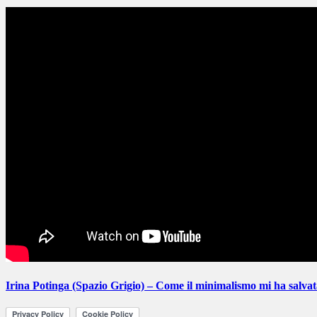
Irina Potinga (Spazio Grigio) – Come il minimalismo mi ha salva