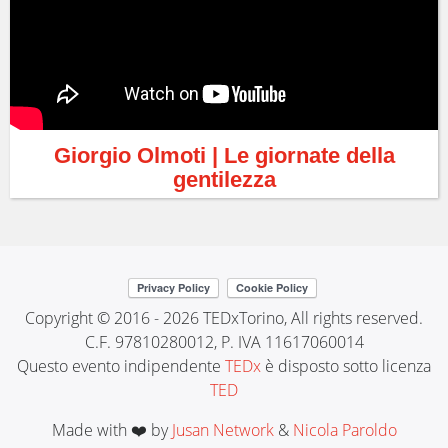
Giorgio Olmoti | Le giornate della
gentilezza
Copyright © 2016 - 2026 TEDxTorino, All rights reserved.
C.F. 97810280012, P. IVA 11617060014
Questo evento indipendente
TEDx
è disposto sotto licenza
TED
Made with ❤️ by
Jusan Network
&
Nicola Paroldo