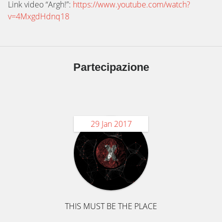
Link video “Argh!”:
https://www.youtube.com/watch?
v=4MxgdHdnq18
Partecipazione
29 Jan 2017
THIS MUST BE THE PLACE