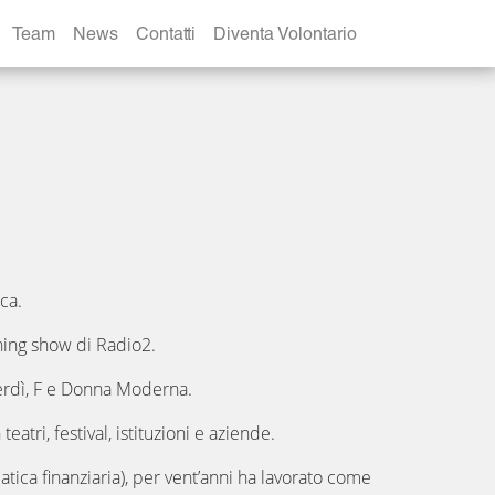
Team
News
Contatti
Diventa Volontario
ica.
rning show di Radio2.
nerdì, F e Donna Moderna.
atri, festival, istituzioni e aziende.
tica finanziaria), per vent’anni ha lavorato come