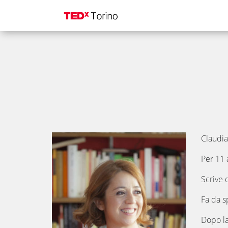
Claudia 
Per 11 
Scrive 
Fa da sp
Dopo la