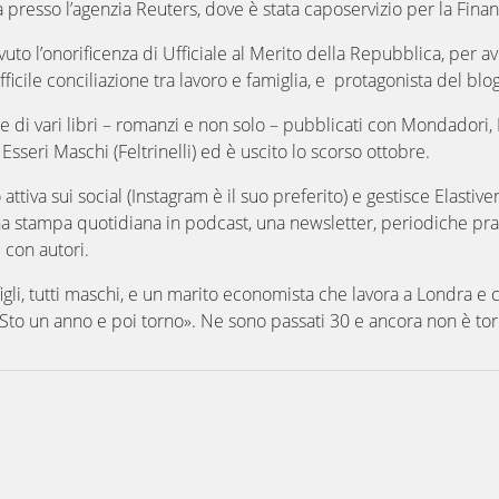
a presso l’agenzia Reuters, dove è stata caposervizio per la Finan
vuto l’onorificenza di Ufficiale al Merito della Repubblica, per a
ifficile conciliazione tra lavoro e famiglia, e protagonista del
e di vari libri – romanzi e non solo – pubblicati con Mondadori, Ein
Esseri Maschi (Feltrinelli) ed è uscito lo scorso ottobre.
attiva sui social (Instagram è il suo preferito) e gestisce Elastiv
a stampa quotidiana in podcast, una newsletter, periodiche pratic
 con autori.
figli, tutti maschi, e un marito economista che lavora a Londra e c
«Sto un anno e poi torno». Ne sono passati 30 e ancora non è tor