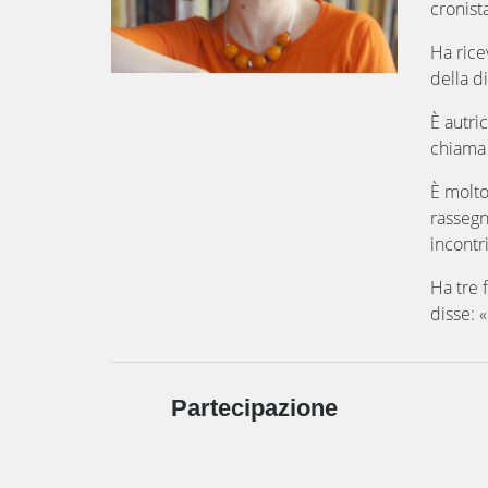
cronist
Ha rice
della d
È autric
chiama 
È molto 
rassegn
incontri
Ha tre 
disse: 
Partecipazione