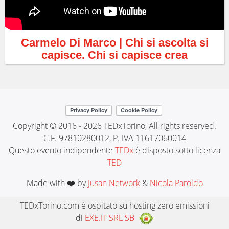
Carmelo Di Marco | Chi si ascolta si
capisce. Chi si capisce crea
Copyright © 2016 - 2026 TEDxTorino, All rights reserved.
C.F. 97810280012, P. IVA 11617060014
Questo evento indipendente
TEDx
è disposto sotto licenza
TED
Made with ❤️ by
Jusan Network
&
Nicola Paroldo
TEDxTorino.com è ospitato su hosting zero emissioni
di
EXE.IT SRL SB