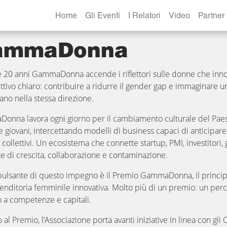
Home
Gli Eventi
I Relatori
Video
Partner
ammaDonna
e 20 anni GammaDonna accende i riflettori sulle donne che inn
ttivo chiaro: contribuire a ridurre il gender gap e immaginare un 
no nella stessa direzione.
nna lavora ogni giorno per il cambiamento culturale del Paese,
 giovani, intercettando modelli di business capaci di anticipare i
collettivi. Un ecosistema che connette startup, PMI, investitori,
e di crescita, collaborazione e contaminazione.
ulsante di questo impegno è il Premio GammaDonna, il principa
renditoria femminile innovativa. Molto più di un premio: un perco
 a competenze e capitali.
 al Premio, l’Associazione porta avanti iniziative in linea con gli