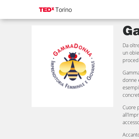
GammaDonna
G
Da oltr
un obie
proceda
GammaDo
donne e
esempi 
concret
Cuore p
all’imp
accesso
Accanto